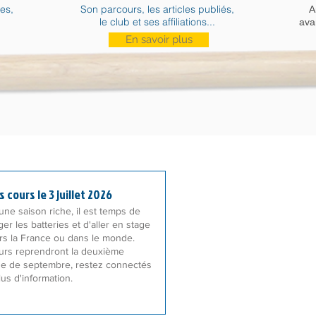
res,
Son parcours, les articles publiés,
A
le club et ses affiliations...
avan
En savoir plus
s cours le 3 juillet 2026
une saison riche, il est temps de
er les batteries et d'aller en stage
rs
la France ou dans le monde.
urs reprendront la deuxième
e de septembre, restez connectés
us d'information.