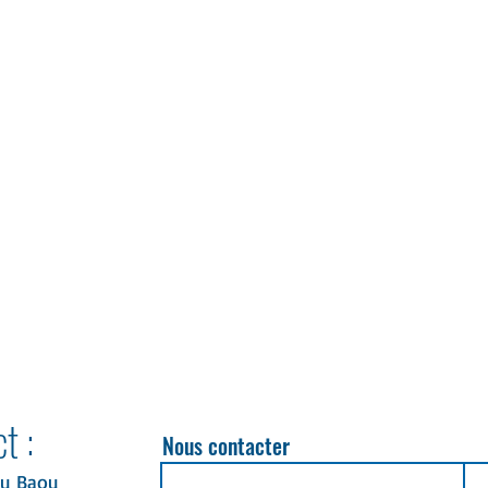
t :
Nous contacter
du Baou