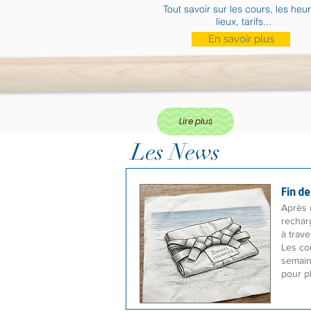
Tout savoir sur les cours, les heu
lieux, tarifs...
En savoir plus
Lire plus
Les News
Fin de
Après 
recharg
à
trave
Les co
semain
pour pl