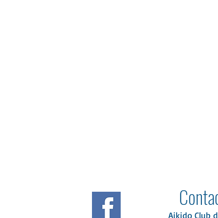
Bienvenue à l'aïkido club du baou, club d'aikido à Nice, France, enseignant S. Le Derf
Contac
Aikido Club 