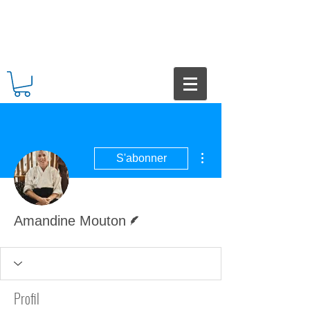
Plus d'actions
S'abonner
Écrivain
Amandine Mouton
Profil