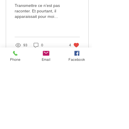
Transmettre ce n’est pas
raconter. Et pourtant, il
apparaissait pour moi
indispensable de confier
ce qu’a représenté mon
expérience du Washi
93
0
4
Phone
Email
Facebook
Contact :
Aikido Club du Baou
Siège social :
18 avenue Frédéric Mistral
06100 Nice